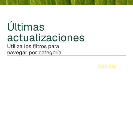
Últimas
actualizaciones
Utiliza los filtros para
navegar por categoría.
Noticias