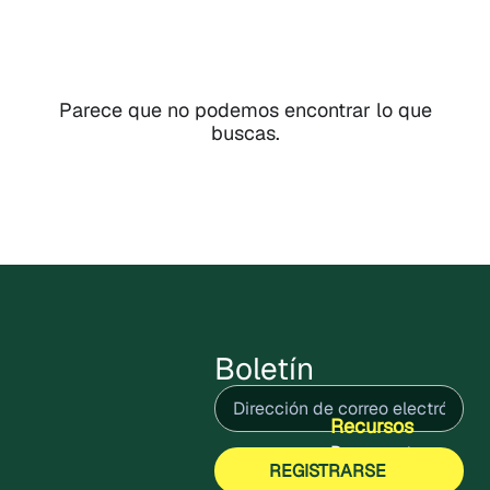
Parece que no podemos encontrar lo que
buscas.
Boletín
Correo
electrónico
(Obligatorio)
Recursos
Documentos