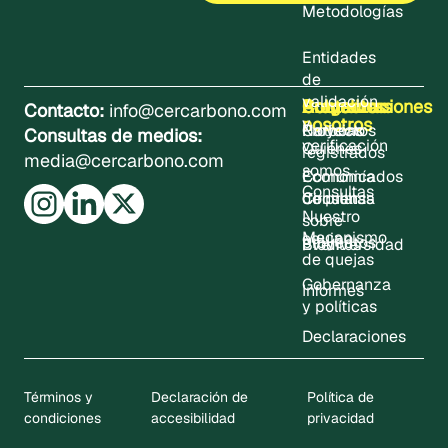
Metodologías
Entidades
de
validación
Sobre
Proyectos
Actualizaciones
Contacto
Programas
Contacto:
info@cercarbono.com
nosotros
y
Proyectos
Noticias
Carbono
Consultas de medios:
verificación
Quiénes
registrados
media@cercarbono.com
somos
Comunicados
Economía
Consultas
Consultas
de prensa
Circular
Nuestro
sobre
Mecanismo
equipo
proyectos
Eventos
Biodiversidad
de quejas
Gobernanza
Informes
y políticas
Declaraciones
Términos y
Declaración de
Política de
condiciones
accesibilidad
privacidad