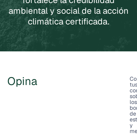
fortalece la credibilidad
ambiental y social de la acción
climática certificada.
Opina
Co
tu
co
so
los
bo
de
es
y
me