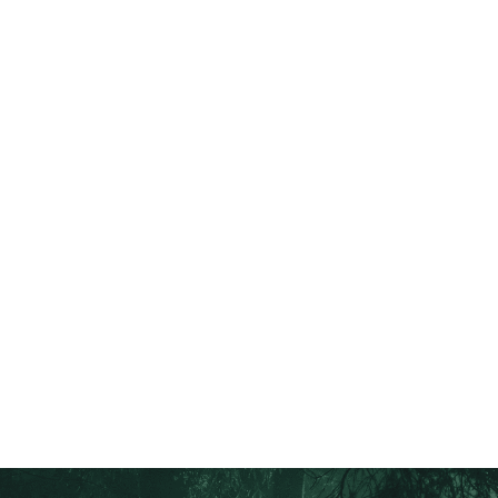
Informe de Cercarbono
2018-2021: Compilación
de su desarrollo
Somos conscientes del reciente
artículo de Reuters que destaca
preocupaciones más amplias sobre la
gobernanza
abril 8, 2022
Leer más