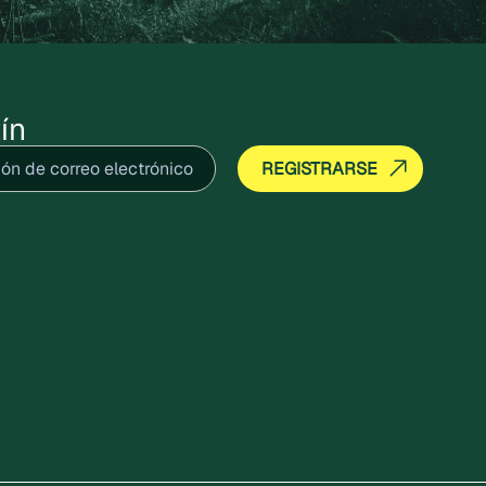
ín
ico
(Obligatorio)