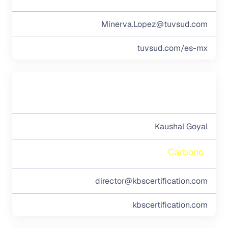
Minerva.Lopez@tuvsud.com
tuvsud.com/es-mx
Kaushal Goyal
Carbono
director@kbscertification.com
kbscertification.com