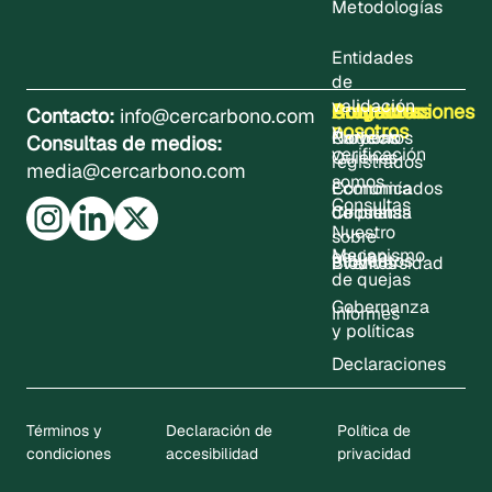
Metodologías
Entidades
de
validación
Sobre
Proyectos
Actualizaciones
Contacto
Programas
Contacto:
info@cercarbono.com
nosotros
y
Proyectos
Noticias
Carbono
Consultas de medios:
verificación
Quiénes
registrados
media@cercarbono.com
somos
Comunicados
Economía
Consultas
Consultas
de prensa
Circular
Nuestro
sobre
Mecanismo
equipo
proyectos
Eventos
Biodiversidad
de quejas
Gobernanza
Informes
y políticas
Declaraciones
Términos y
Declaración de
Política de
condiciones
accesibilidad
privacidad