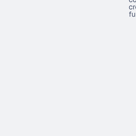
cr
fu