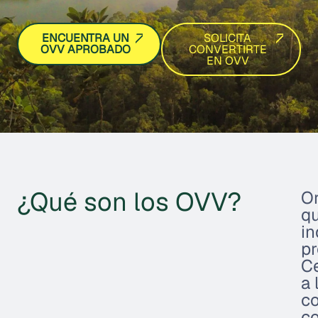
SOLICITA
ENCUENTRA UN
CONVERTIRTE
OVV APROBADO
EN OVV
¿Qué son los OVV?
Or
qu
in
pr
Ce
a 
co
co