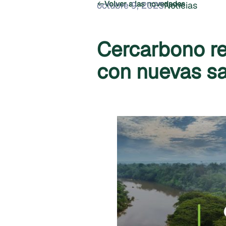
Volver a las novedades
octubre 9, 2025
Noticias
Cercarbono re
con nuevas sa