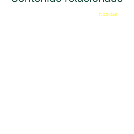
Noticias
Cercarbono aprobado en el
marco de los Principios
Fundamentales del Carbono del
Cercarbono ha sido aprobado como