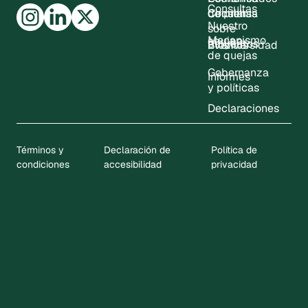
Consultas
Consultas
de prensa
Circular
Nuestro
sobre
Mecanismo
equipo
proyectos
Eventos
Biodiversidad
de quejas
Gobernanza
Informes
y políticas
Declaraciones
Términos y
Declaración de
Política de
condiciones
accesibilidad
privacidad