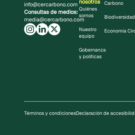
nosotros
Carbono
info@cercarbono.com
Quiénes
Consultas de medios:
somos
Biodiversidad
media@cercarbono.com
Nuestro
Economía Cir
equipo
Gobernanza
y políticas
Términos y condiciones
Declaración de accesibili