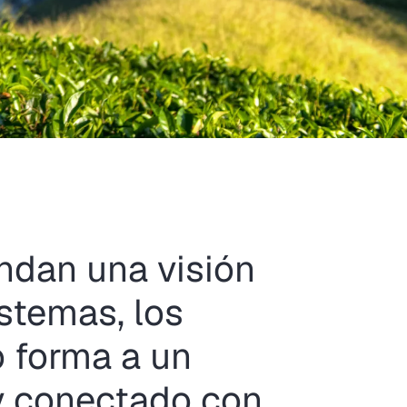
indan una visión
istemas, los
o forma a un
y conectado con