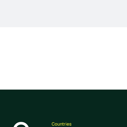
to
Los proyectos certificado
restauran ecosistemas, exp
nuevos marcos para crédito
Canalizan financiamiento c
necesitan, con integridad 
Countries