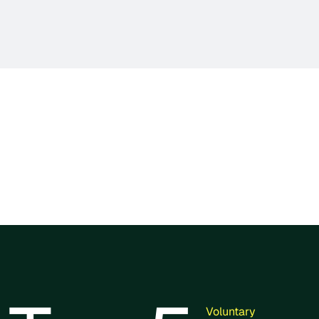
s por Cercarbono protegen bosques,
anden las energías renovables y desarrollan
s de biodiversidad y economía circular.
limático hacia las regiones que más lo
y transparencia en cada etapa.
Voluntary