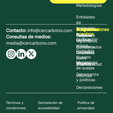
Metodologías
Entidades
de
validación
Sobre
Proyectos
Actualizaciones
Contacto
Programas
Contacto:
info@cercarbono.com
nosotros
y
Proyectos
Noticias
Carbono
Consultas de medios:
verificación
Quiénes
registrados
media@cercarbono.com
somos
Comunicados
Economía
Consultas
Consultas
de prensa
Circular
Nuestro
sobre
Mecanismo
equipo
proyectos
Eventos
Biodiversidad
de quejas
Gobernanza
Informes
y políticas
Declaraciones
Términos y
Declaración de
Política de
condiciones
accesibilidad
privacidad