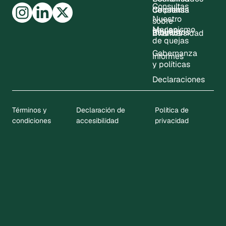
Consultas
Consultas
de prensa
Circular
Nuestro
sobre
Mecanismo
equipo
proyectos
Eventos
Biodiversidad
de quejas
Gobernanza
Informes
y políticas
Declaraciones
Términos y
Declaración de
Política de
condiciones
accesibilidad
privacidad