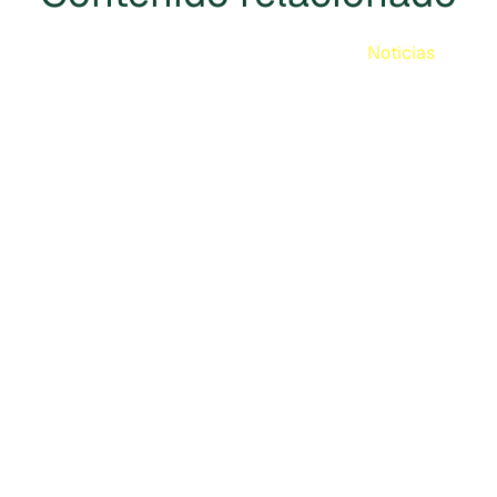
Noticias
Cercarbono aprobado en el
marco de los Principios
Fundamentales del Carbono del
Cercarbono ha sido aprobado como