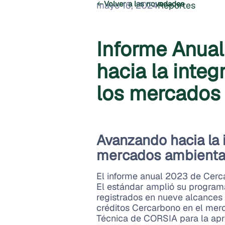
Volver a las novedades
mayo 16, 2024
Reportes
Informe Anua
hacia la integ
los mercados 
Avanzando hacia la i
mercados ambienta
El informe anual 2023 de Cercar
El estándar amplió su programa
registrados en nueve alcances s
créditos Cercarbono en el mer
Técnica de CORSIA para la apr