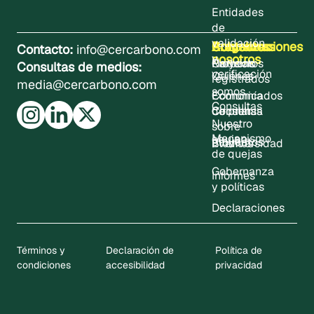
Entidades
de
validación
Sobre
Proyectos
Actualizaciones
Contacto
Programas
Contacto:
info@cercarbono.com
nosotros
y
Proyectos
Noticias
Carbono
Consultas de medios:
verificación
Quiénes
registrados
media@cercarbono.com
somos
Comunicados
Economía
Consultas
Consultas
de prensa
Circular
Nuestro
sobre
Mecanismo
equipo
proyectos
Eventos
Biodiversidad
de quejas
Gobernanza
Informes
y políticas
Declaraciones
Términos y
Declaración de
Política de
condiciones
accesibilidad
privacidad