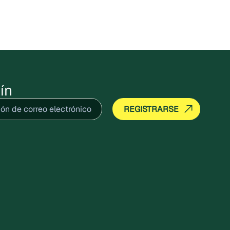
ín
ico
(Obligatorio)