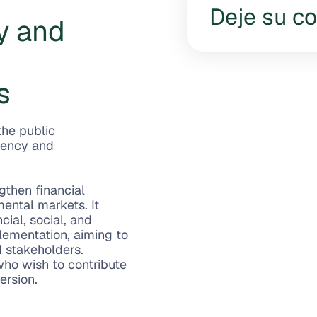
Deje su c
y and
s
the public
rency and
gthen financial
mental markets. It
cial, social, and
lementation, aiming to
 stakeholders.
 who wish to contribute
ersion.