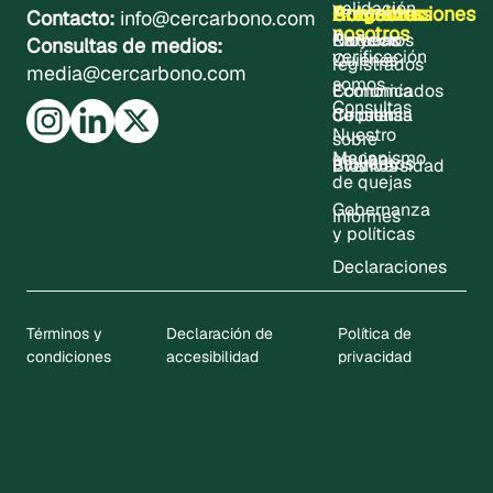
validación
Sobre
Proyectos
Actualizaciones
Contacto
Programas
Contacto:
info@cercarbono.com
nosotros
y
Proyectos
Noticias
Carbono
Consultas de medios:
verificación
Quiénes
registrados
media@cercarbono.com
somos
Comunicados
Economía
Consultas
Consultas
de prensa
Circular
Nuestro
sobre
Mecanismo
equipo
proyectos
Eventos
Biodiversidad
de quejas
Gobernanza
Informes
y políticas
Declaraciones
Términos y
Declaración de
Política de
condiciones
accesibilidad
privacidad