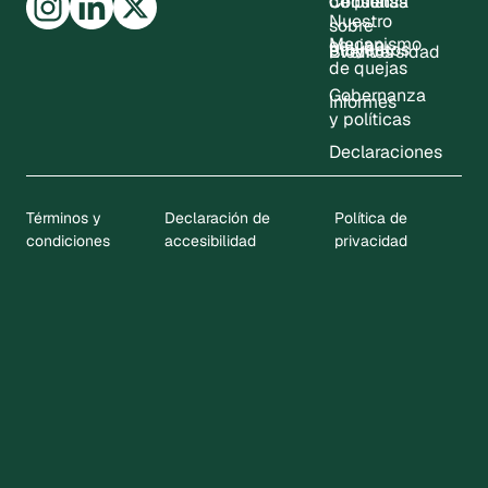
Consultas
de prensa
Circular
Nuestro
sobre
Mecanismo
equipo
proyectos
Eventos
Biodiversidad
de quejas
Gobernanza
Informes
y políticas
Declaraciones
Términos y
Declaración de
Política de
condiciones
accesibilidad
privacidad