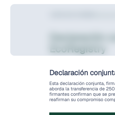
Volver a las novedades
septiembre 30, 2022
Declaraci
Declaración c
EcoRegistry
Declaración conjunt
Esta declaración conjunta, fi
aborda la transferencia de 250
firmantes confirman que se pre
reafirman su compromiso comp