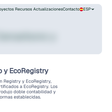
oyectos
Recursos
Actualizaciones
Contacto
Cercarbono y
o y EcoRegistry
 Registry y EcoRegistry,
tificados a EcoRegistry. Los
rodujo doble contabilidad y
ormas establecidas.