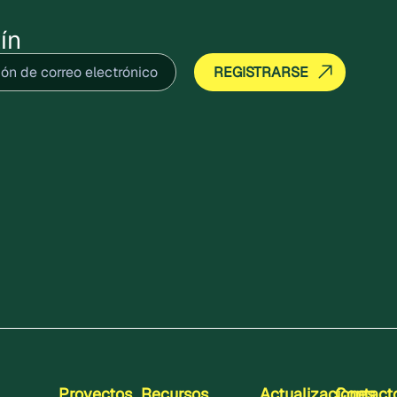
biodiversidad y
ín
economía circular.
ico
(Obligatorio)
Proyectos
Recursos
Actualizaciones
Contact