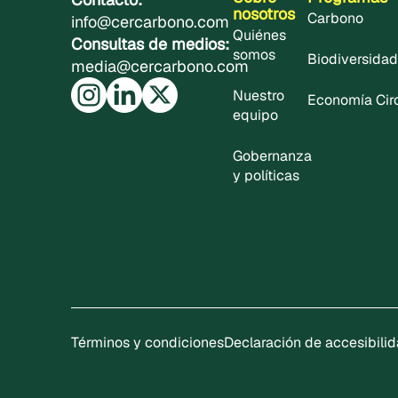
nosotros
Carbono
info@cercarbono.com
Quiénes
Consultas de medios:
somos
Biodiversidad
media@cercarbono.com
Nuestro
Economía Cir
equipo
Gobernanza
y políticas
Términos y condiciones
Declaración de accesibili